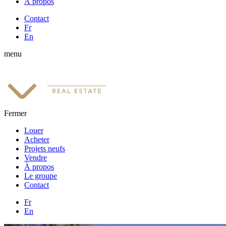
À propos
Contact
Fr
En
menu
Fermer
Louer
Acheter
Projets neufs
Vendre
À propos
Le groupe
Contact
Fr
En