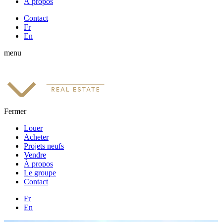
À propos
Contact
Fr
En
menu
Fermer
Louer
Acheter
Projets neufs
Vendre
À propos
Le groupe
Contact
Fr
En